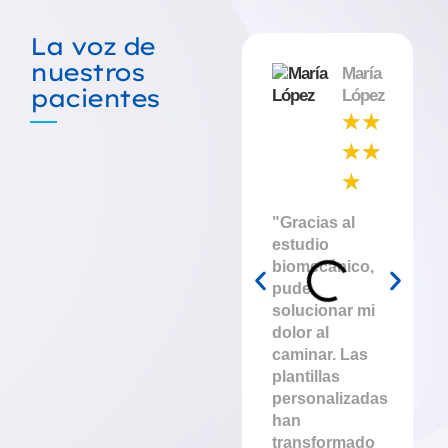
La voz de
nuestros
María
pacientes
López
☆
☆
☆
☆
☆
"Gracias al
estudio
biomecánico,
pude
solucionar mi
dolor al
caminar. Las
plantillas
personalizadas
han
transformado