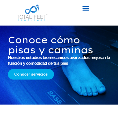
Conoce cómo
pisas y caminas
Nuestros estudios biomecánicos avanzados mejoran la
función y comodidad de tus pies
Conocer servicios