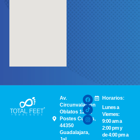
Av.
Horarios:
Circunvalación
Lunes a
Oblatos 1224,
Viernes:
Postes Cuates,
9:00 am a
44350
2:00 pm y
Guadalajara,
de 4:00 pm a
Jal.