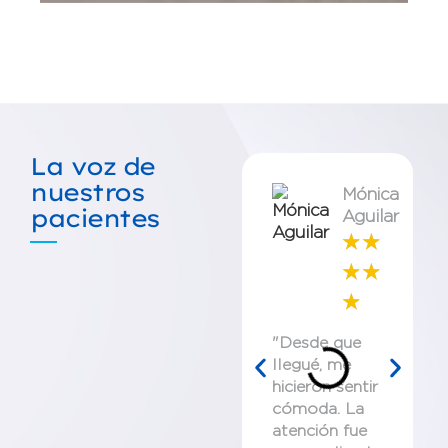
La voz de
nuestros
Mónica
pacientes
Aguilar
☆
☆
☆
☆
☆
"Desde que
llegué, me
hicieron sentir
cómoda. La
atención fue