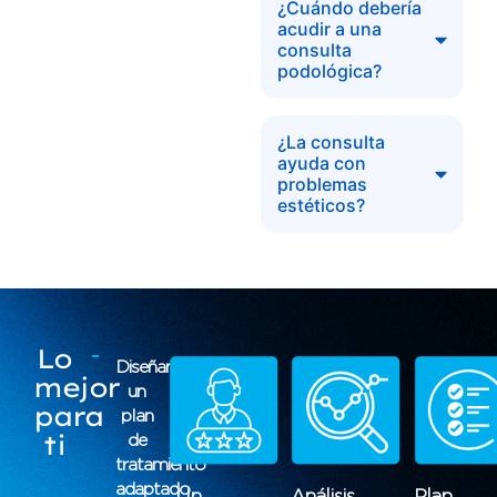
¿Cuándo debería
acudir a una
consulta
podológica?
¿La consulta
ayuda con
problemas
estéticos?
Lo
Diseñamos
mejor
un
para
plan
ti
de
tratamiento
adaptado
Un
Análisis
Plan