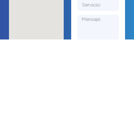
Enviar
Av.
Horarios:
Circunvalación
Lunes a
Oblatos 1224,
Viernes:
Postes
9:00 am a
Cuates,
2:00 pm y
44350
de 4:00 pm
Guadalajara,